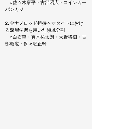
　○佐々木康平・古部昭広・コインカー
パンカジ
2. 金ナノロッド担持ヘマタイトにおけ
る深層学習を用いた領域分割
　○白石奎・真木祐太朗・大野将樹・古
部昭広・獅々堀正幹