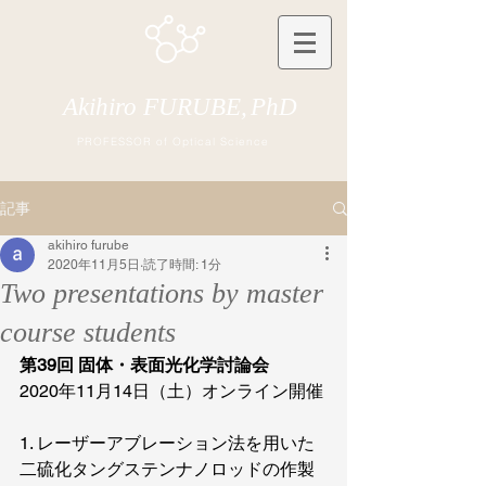
Akihiro FURUBE,
PhD
PROFESSOR of Optical Science
記事
akihiro furube
2020年11月5日
読了時間: 1分
Two presentations by master
course students
第39回 固体・表面光化学討論会
2020年11月14日（土）オンライン開催
1. レーザーアブレーション法を用いた
二硫化タングステンナノロッドの作製 