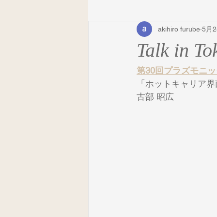
akihiro furube
5月
Talk in To
第30回プラズモニ
「ホットキャリア界
古部 昭広