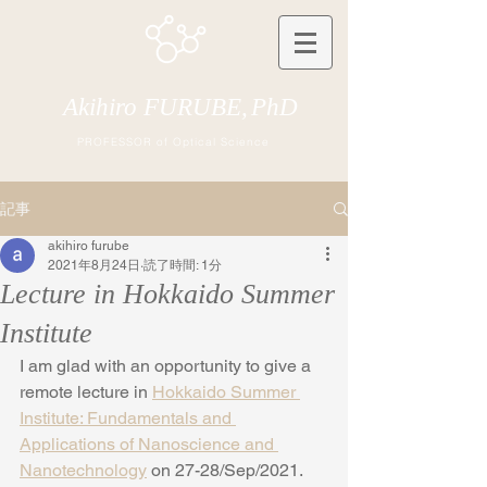
Akihiro FURUBE,
PhD
PROFESSOR of Optical Science
記事
akihiro furube
2021年8月24日
読了時間: 1分
Lecture in Hokkaido Summer
Institute
I am glad with an opportunity to give a 
remote lecture in 
Hokkaido Summer 
Institute: Fundamentals and 
Applications of Nanoscience and 
Nanotechnology
 on 27-28/Sep/2021.